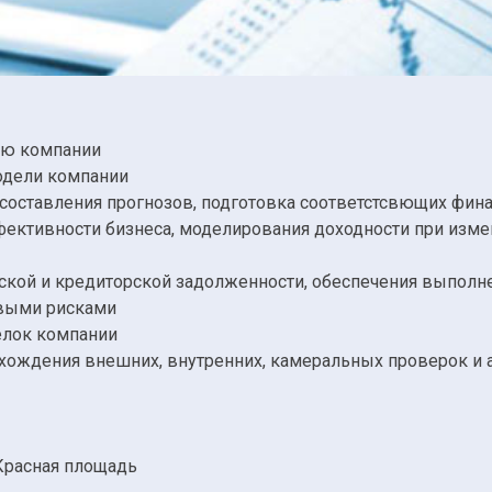
ью компании
модели компании
 составления прогнозов, подготовка соответстсвющих фин
фективности бизнеса, моделирования доходности при изм
ской и кредиторской задолженности, обеспечения выполне
овыми рисками
елок компании
охождения внешних, внутренних, камеральных проверок и 
 Красная площадь