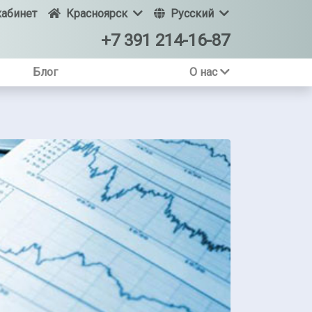
абинет
Красноярск
Русский
+7 391 214-16-87
Блог
О нас