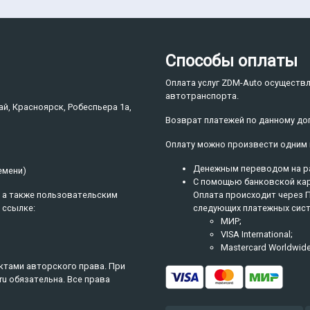
Способы оплаты
Оплата услуг ZDM-Auto осуществ
автотранспорта.
ай
Красноярск
Робеспьера 1а
Возврат платежей по данному до
Оплату можно произвести одним 
Денежным переводом на р
емени)
С помощью банковской карт
 а также пользовательским
Оплата происходит через 
 ссылке:
следующих платежных сист
МИР;
VISA International;
Mastercard Worldwide
ктами авторского права. При
ru обязательна. Все права